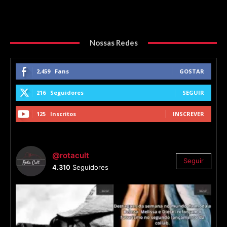
Nossas Redes
2,459
Fans
GOSTAR
216
Seguidores
SEGUIR
125
Inscritos
INSCREVER
@rotacult
Seguir
4.310
Seguidores