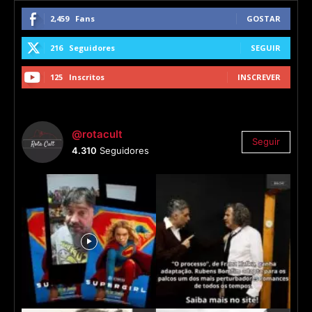
2,459
Fans
GOSTAR
216
Seguidores
SEGUIR
125
Inscritos
INSCREVER
@rotacult
Seguir
4.310
Seguidores