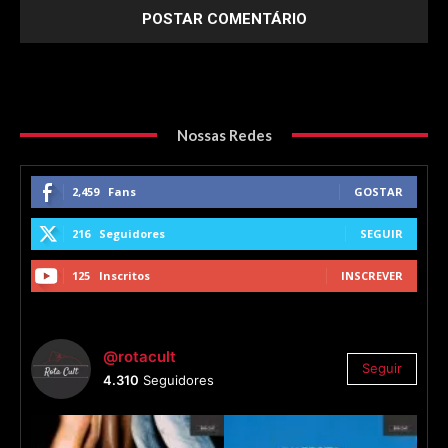
Nossas Redes
2,459
Fans
GOSTAR
216
Seguidores
SEGUIR
125
Inscritos
INSCREVER
@rotacult
Seguir
4.310
Seguidores