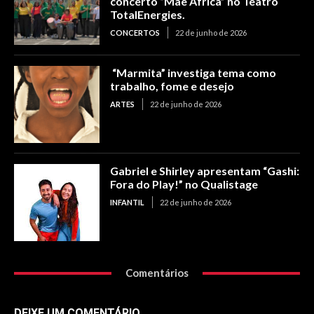
concerto “Mãe África” no Teatro
TotalEnergies.
CONCERTOS
22 de junho de 2026
“Marmita” investiga tema como
trabalho, fome e desejo
ARTES
22 de junho de 2026
Gabriel e Shirley apresentam “Gashi:
Fora do Play!” no Qualistage
INFANTIL
22 de junho de 2026
Comentários
DEIXE UM COMENTÁRIO