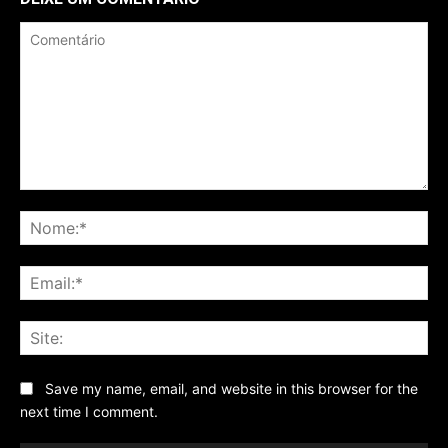
Comentário
No
Ema
Sit
Save my name, email, and website in this browser for the
next time I comment.