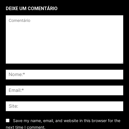
DEIXE UM COMENTÁRIO
Comentário
No
Ema
Sit
Save my name, email, and website in this browser for the
next time I comment.