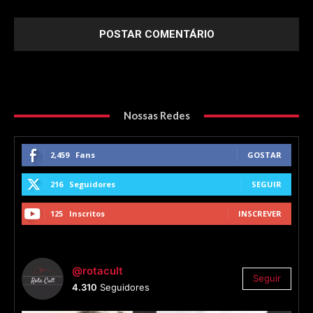
Nossas Redes
2,459
Fans
GOSTAR
216
Seguidores
SEGUIR
125
Inscritos
INSCREVER
@rotacult
Seguir
4.310
Seguidores