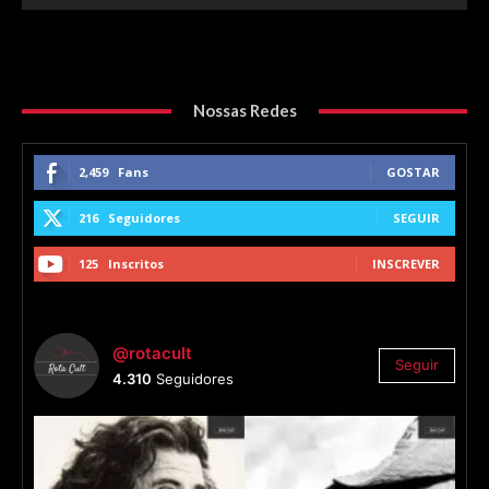
Nossas Redes
2,459
Fans
GOSTAR
216
Seguidores
SEGUIR
125
Inscritos
INSCREVER
@rotacult
Seguir
4.310
Seguidores