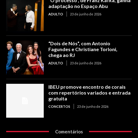
“O processo”, de Franz Kafka, ganha
adaptação no Espaço Abu
ADULTO
23 de junho de 2026
“Dois de Nós”, com Antonio
Fagundes e Christiane Torloni,
chega ao RJ
ADULTO
23 de junho de 2026
IBEU promove encontro de corais
com repertórios variados e entrada
gratuita
CONCERTOS
23 de junho de 2026
Comentários