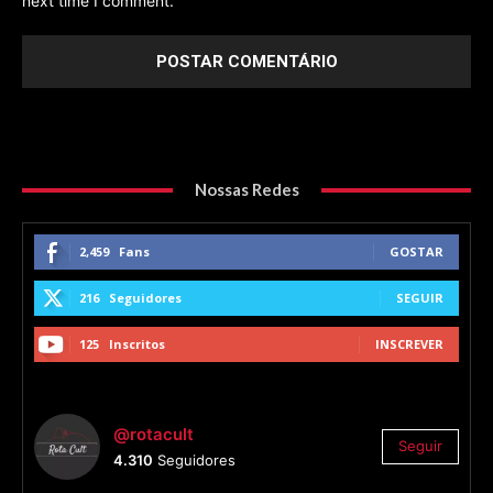
next time I comment.
Nossas Redes
2,459
Fans
GOSTAR
216
Seguidores
SEGUIR
125
Inscritos
INSCREVER
@rotacult
Seguir
4.310
Seguidores