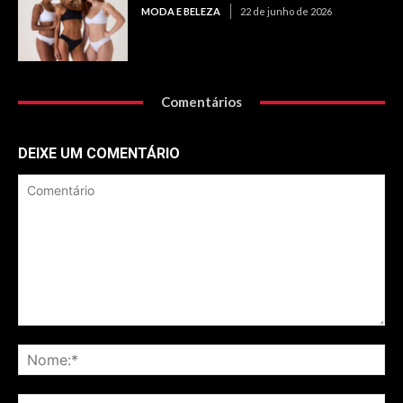
MODA E BELEZA
22 de junho de 2026
Comentários
DEIXE UM COMENTÁRIO
Comentário
No
Ema