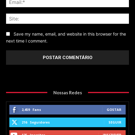
Sit
Save my name, email, and website in this browser for the
next time I comment.
Nossas Redes
2,459
Fans
GOSTAR
216
Seguidores
SEGUIR
125
Inscritos
INSCREVER