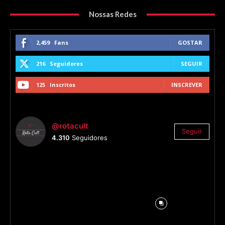
Nossas Redes
2,459
Fans
GOSTAR
216
Seguidores
SEGUIR
125
Inscritos
INSCREVER
@rotacult
Seguir
4.310
Seguidores