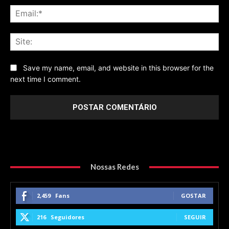
Ema
Sit
Save my name, email, and website in this browser for the
next time I comment.
Nossas Redes
2,459
Fans
GOSTAR
216
Seguidores
SEGUIR