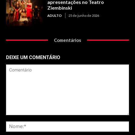
apresentações no Teatro
Ziembinski
ADULTO
25 de junho de 2026
Comentários
DEIXE UM COMENTÁRIO
Comentário
No