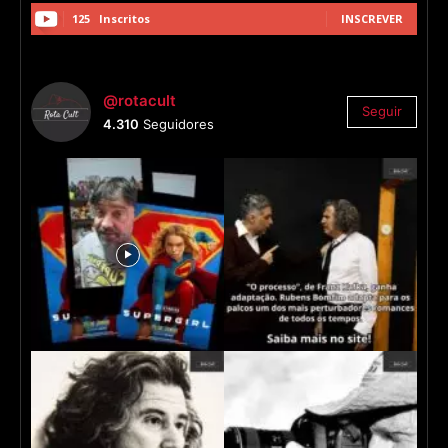
125
Inscritos
INSCREVER
@rotacult
Seguir
4.310
Seguidores