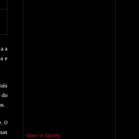
ta a
da e
ois
o do
os.
. O
mas
Open in Spotify