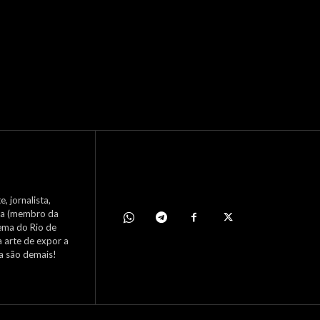
, jornalista,
nema (membro da
ema do Rio de
a arte de expor a
ca são demais!