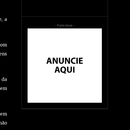
, a
- Publicidade -
 bom
ens
 da
 em
mem
não