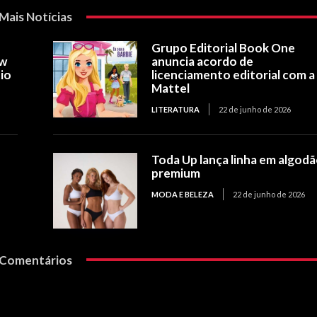
Mais Notícias
Grupo Editorial Book One
ow
anuncia acordo de
io
licenciamento editorial com a
Mattel
LITERATURA
22 de junho de 2026
Toda Up lança linha em algod
premium
MODA E BELEZA
22 de junho de 2026
Comentários