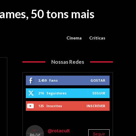
James, 50 tons mais
Cinema
Críticas
Nossas Redes
2,459
Fans
GOSTAR
216
Seguidores
SEGUIR
125
Inscritos
INSCREVER
@rotacult
Seguir