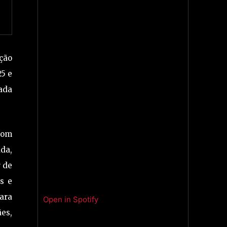
ação
25 e
ada
 som
da,
r de
s e
para
Open in Spotify
ães,