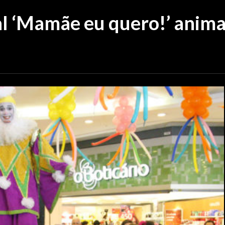
al ‘Mamãe eu quero!’ ani