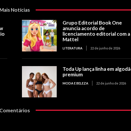
Mais Notícias
Grupo Editorial Book One
ow
anuncia acordo de
io
licenciamento editorial com a
Mattel
LITERATURA
22 de junho de 2026
Toda Up lança linha em algod
premium
MODA E BELEZA
22 de junho de 2026
Comentários