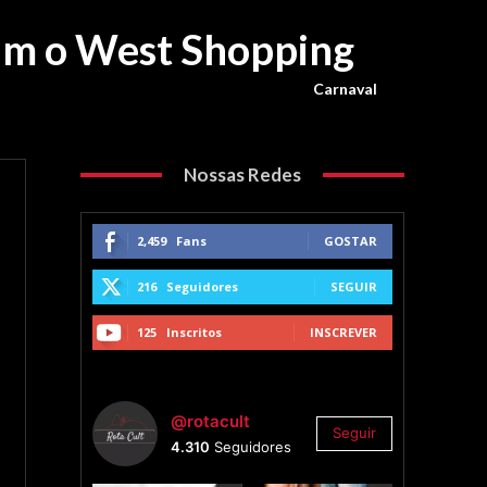
mam o West Shopping
Carnaval
Nossas Redes
2,459
Fans
GOSTAR
216
Seguidores
SEGUIR
125
Inscritos
INSCREVER
@rotacult
Seguir
4.310
Seguidores