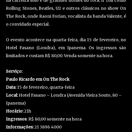
da carreira solo e de grandes nomes do rock n’ roll como
Rolling Stones, Beatles, U2 e outros clássicos no show On
The Rock, onde Raoni Forian, vocalista da banda Valente, é
o convidado especial.
O evento acontece na quarta-feira, dia 15 de fevereiro, no
Hotel Fasano (Londra), em Ipanema. Os ingressos são
limitados e custam R$ 80,00. Venda somente na hora.
Serviço:
Paulo Ricardo em On The Rock
Data:
15 de fevereiro, quarta-feira
Local:
Hotel Fasano – Londra (Avenida Vieira Souto, 80 –
Ipanema)
Horário:
21h
Ingressos
: R$ 80,00 somente na hora
Informações:
21 3896 4000