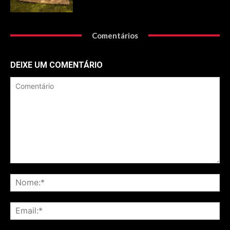
Comentários
DEIXE UM COMENTÁRIO
Comentário
No
Ema