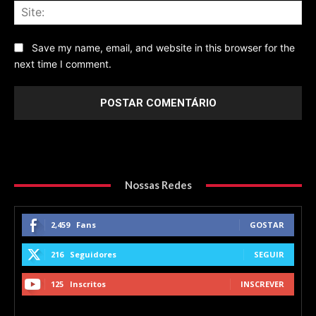
Sit
Save my name, email, and website in this browser for the
next time I comment.
Nossas Redes
2,459
Fans
GOSTAR
216
Seguidores
SEGUIR
125
Inscritos
INSCREVER