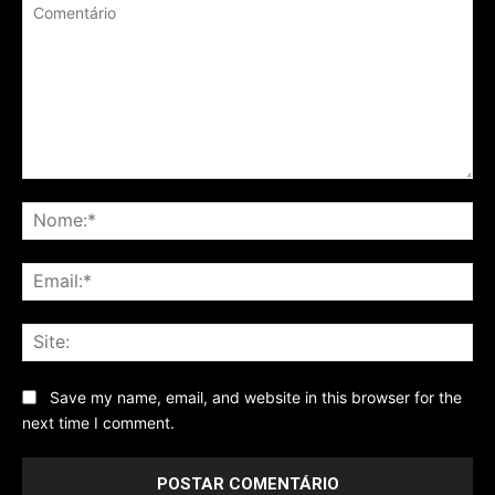
Comentário
No
Ema
Sit
Save my name, email, and website in this browser for the
next time I comment.