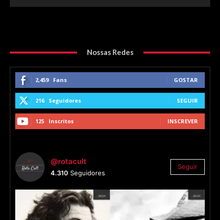
Nossas Redes
2,459
Fans
GOSTAR
216
Seguidores
SEGUIR
125
Inscritos
INSCREVER
@rotacult
Seguir
4.310
Seguidores