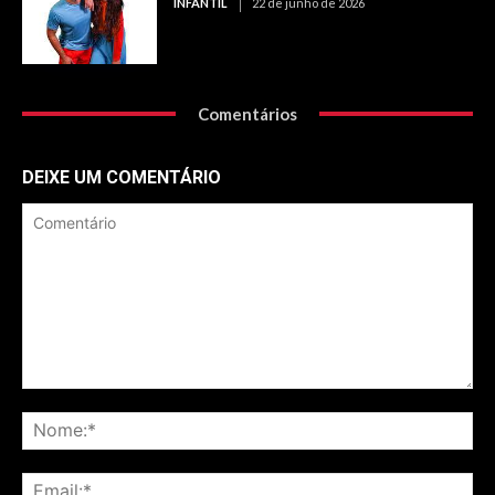
INFANTIL
22 de junho de 2026
Comentários
DEIXE UM COMENTÁRIO
Comentário
No
Ema