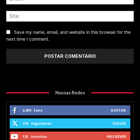
Sit
Save my name, email, and website in this browser for the
next time I comment.
Nossas Redes
2,459
Fans
GOSTAR
216
Seguidores
SEGUIR
125
Inscritos
INSCREVER