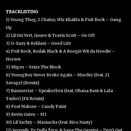
TRACKLISTING
1) Young Thug, 2 Chainz, Wiz Khalifa & PnB Rock – Gang
Up
2) Lil Uzi Vert, Quavo & Travis Scott – Go Off
3) G-Eazy & Kehlani – Good Life
4) PnB Rock, Kodak Black & A Boogie Wit da Hoodie –
Horses
5) Migos – Seize The Block
6) YoungBoy Never Broke Again – Murder (feat. 21
Savage) [Remix]
7) Bassnectar – Speakerbox (feat. Ohana Bam & Lafa
Taylor) [F8 Remix]
8) Post Malone – Candy Paint
9) Kevin Gates – 911
10) Lil Yachty – Mamacita (feat. Rico Nasty)
11) Jeremih, Ty Dolla $ign, & Sage The Gemini – Don’t Get