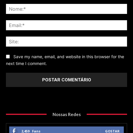
Comentário
No
Ema
Sit
Save my name, email, and website in this browser for the
next time I comment.
Nossas Redes
2,459
Fans
GOSTAR