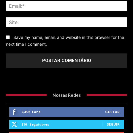
Ema
Sit
Save my name, email, and website in this browser for the
next time I comment.
Nossas Redes
2,459
Fans
GOSTAR
216
Seguidores
SEGUIR