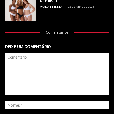
MODA E BELEZA
22 de junho de 2026
Comentários
DEIXE UM COMENTÁRIO
Comentário
No