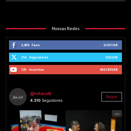
Nossas Redes
2,459
Fans
GOSTAR
216
Seguidores
SEGUIR
125
Inscritos
INSCREVER
@rotacult
Seguir
4.310
Seguidores