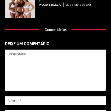
MODA E BELEZA
22 de junho de 2026
Comentários
DEIXE UM COMENTÁRIO
Comentário
No