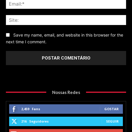
Ema
Sit
Save my name, email, and website in this browser for the
next time I comment.
Nossas Redes
2,459
Fans
GOSTAR
216
Seguidores
SEGUIR