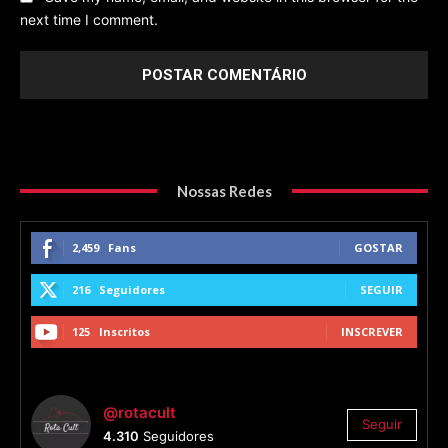
next time I comment.
Nossas Redes
2,459
Fans
GOSTAR
216
Seguidores
SEGUIR
125
Inscritos
INSCREVER
@rotacult
Seguir
4.310
Seguidores