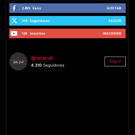
2,459
Fans
GOSTAR
216
Seguidores
SEGUIR
125
Inscritos
INSCREVER
@rotacult
Seguir
4.310
Seguidores