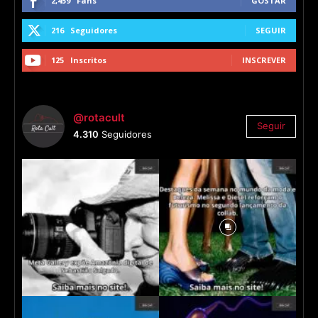
2,459
Fans
GOSTAR
216
Seguidores
SEGUIR
125
Inscritos
INSCREVER
@rotacult
Seguir
4.310
Seguidores