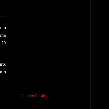
ônio
 uma
a 20
uro:
m o
Open in Spotify