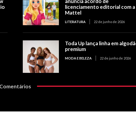
ow
anuncia acordo de
io
licenciamento editorial com a
Mattel
LITERATURA
22 de junho de 2026
Toda Up lança linha em algod
premium
MODA E BELEZA
22 de junho de 2026
Comentários