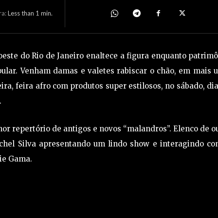
ra:
Less than 1
min.
ste do Rio de Janeiro enaltece a figura enquanto patrim
opular. Venham damas e valetes rabiscar o chão, em mais
ra, feira afro com produtos super estilosos, no sábado, di
.
r repertório de antigos e novos “malandros”. Elenco de o
ichel Silva apresentando um lindo show e interagindo co
lie Gama.