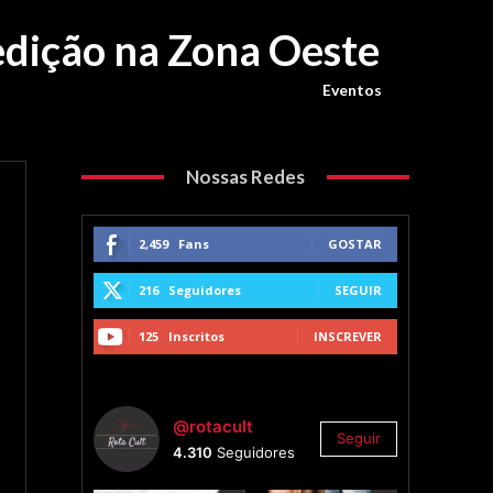
edição na Zona Oeste
Eventos
Nossas Redes
2,459
Fans
GOSTAR
216
Seguidores
SEGUIR
125
Inscritos
INSCREVER
@rotacult
Seguir
4.310
Seguidores