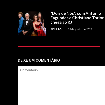
“Dois de Nós”, com Antonio
Fagundes e Christiane Torloni
chega ao RJ
ADULTO
23 de junho de 2026
DEIXE UM COMENTÁRIO