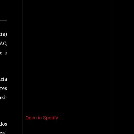
sta)
TAC,
e o
ncia
tes
zir
Open in Spotify
ados
za”,