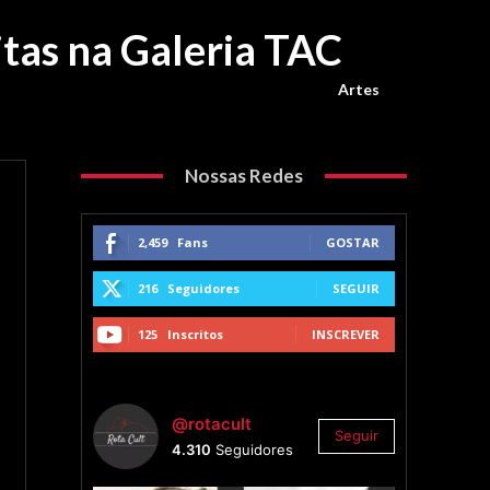
itas na Galeria TAC
Artes
Nossas Redes
2,459
Fans
GOSTAR
216
Seguidores
SEGUIR
125
Inscritos
INSCREVER
@rotacult
Seguir
4.310
Seguidores