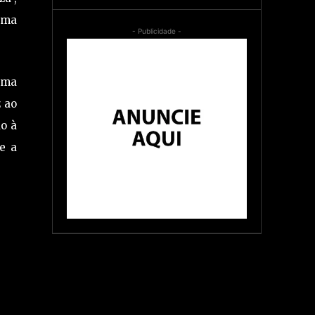
 uma
- Publicidade -
uma
 ao
o à
e a