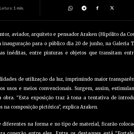
eitura:
1
min.
intor, aviador, arquiteto e pensador Araken (Hipólito da Co
 inauguração para o público dia 20 de junho, na Galeria 
s inéditas, entre pinturas e objetos que transitam entr
ilidades de utilização da luz, imprimindo maior transparê
dos usos e meios convencionais. Surgem, assim, estimulan
obra. “Esta exposição traz à tona a tentativa de introdu
 na composição pictórica”, explica Araken.
diferentes na forma e no tipo de material, ficarão coloc
ra conexão entre eles. Entre os destaques está “Fortale