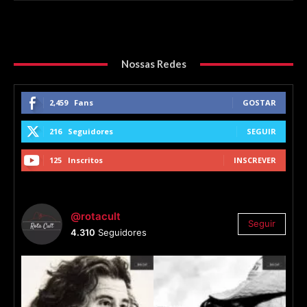
Nossas Redes
2,459
Fans
GOSTAR
216
Seguidores
SEGUIR
125
Inscritos
INSCREVER
@rotacult
Seguir
4.310
Seguidores