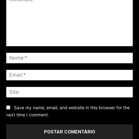
Comentário
No
Ema
Sit
Save my name, email, and website in this browser for the
next time I comment.