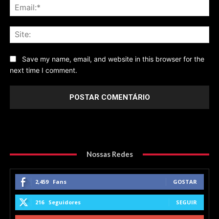
Ema
Sit
Save my name, email, and website in this browser for the
next time I comment.
Nossas Redes
2,459
Fans
GOSTAR
216
Seguidores
SEGUIR