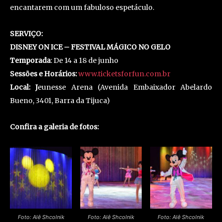
encantarem com um fabuloso espetáculo.
SERVIÇO:
DISNEY ON ICE – FESTIVAL MÁGICO NO GELO
Temporada
: De 14 a 18 de junho
Sessões e Horários:
www.ticketsforfun.com.br
Local: J
eunesse Arena (Avenida Embaixador Abelardo
Bueno, 3401, Barra da Tijuca)
Confira a galeria de fotos:
Foto: Alê Shcolnik
Foto: Alê Shcolnik
Foto: Alê Shcolnik