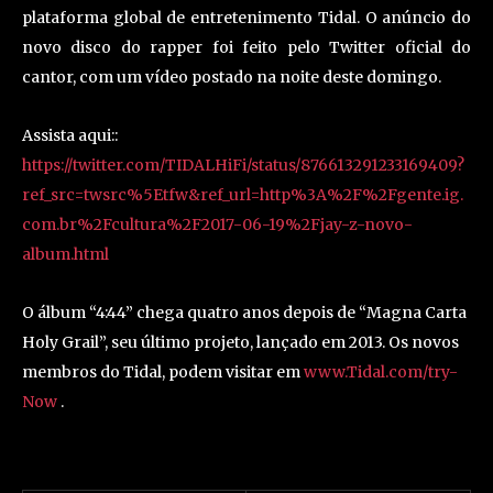
plataforma global de entretenimento Tidal. O anúncio do
novo disco do rapper foi feito pelo Twitter oficial do
cantor, com um vídeo postado na noite deste domingo.
Assista aqui::
https://twitter.com/TIDALHiFi/status/876613291233169409?
ref_src=twsrc%5Etfw&ref_url=http%3A%2F%2Fgente.ig.
com.br%2Fcultura%2F2017-06-19%2Fjay-z-novo-
album.html
O álbum “4:44” chega quatro anos depois de “Magna Carta
Holy Grail”, seu último projeto, lançado em 2013. Os novos
membros do Tidal, podem visitar em
www.Tidal.com/try-
Now
.