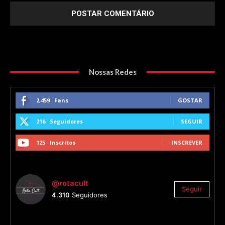
Nossas Redes
2,459
Fans
GOSTAR
216
Seguidores
SEGUIR
125
Inscritos
INSCREVER
@rotacult
Seguir
4.310
Seguidores