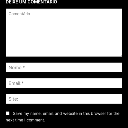
DEIXE UM COMENTÁRIO
Comentário
No
Ema
Sit
Save my name, email, and website in this browser for the
next time I comment.