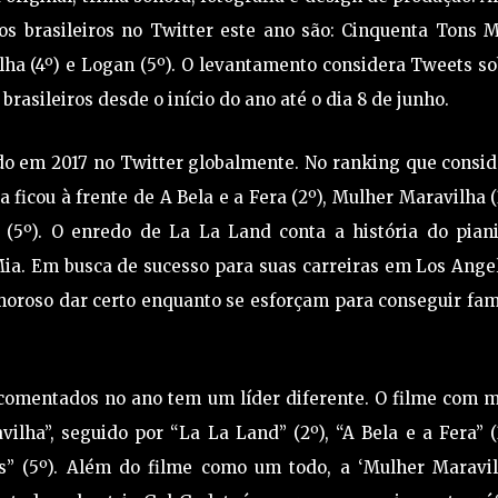
s brasileiros no Twitter este ano são: Cinquenta Tons M
ilha (4º) e Logan (5º). O levantamento considera Tweets s
brasileiros desde o início do ano até o dia 8 de junho.
o em 2017 no Twitter globalmente. No ranking que consid
 ficou à frente de A Bela e a Fera (2º), Mulher Maravilha (
 (5º). O enredo de La La Land conta a história do piani
 Mia. Em busca de sucesso para suas carreiras em Los Ange
moroso dar certo enquanto se esforçam para conseguir fa
 comentados no ano tem um líder diferente. O filme com m
ha”, seguido por “La La Land” (2º), “A Bela e a Fera” (
s” (5º). Além do filme como um todo, a ‘Mulher Maravilh