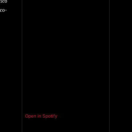
ico
co-
Open in Spotify