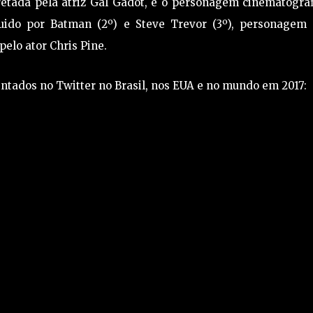
etada pela atriz Gal Gadot, é o personagem cinematográf
ido por Batman (2º) e Steve Trevor (3º), personagem 
elo ator Chris Pine.
ntados no Twitter no Brasil, nos EUA e no mundo em 2017: