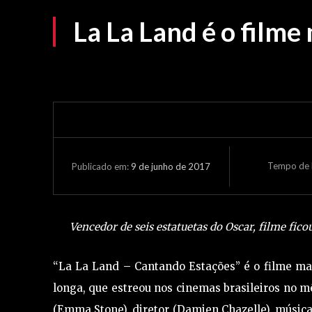
La La Land é o filme
Tempo de L
9 de junho de 2017
Publicado em:
Vencedor de seis estatuetas do Oscar, filme fico
“La La Land – Cantando Estações” é o filme ma
longa, que estreou nos cinemas brasileiros no mê
(Emma Stone), diretor (Damien Chazelle), música 