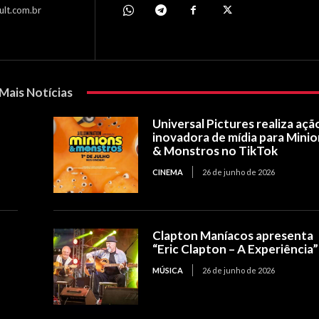
ult.com.br
Mais Notícias
Universal Pictures realiza açã
inovadora de mídia para Mini
& Monstros no TikTok
CINEMA
26 de junho de 2026
Clapton Maníacos apresenta
“Eric Clapton – A Experiência”
MÚSICA
26 de junho de 2026