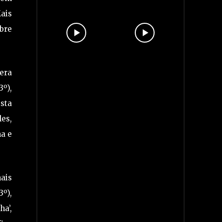
ais
obre
era
3º),
sta
les,
ma e
ais
3º),
a’,