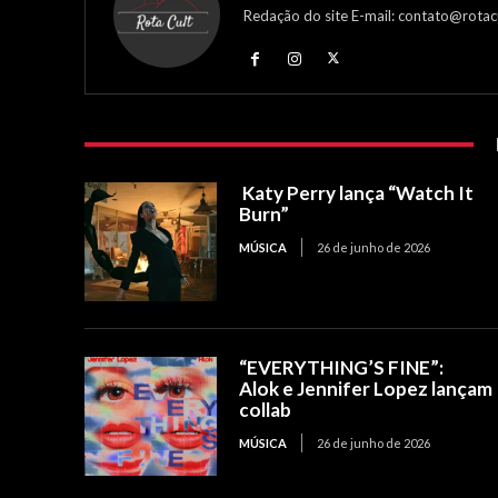
Redação do site E-mail: contato@rotac
Katy Perry lança “Watch It
Burn”
MÚSICA
26 de junho de 2026
“EVERYTHING’S FINE”:
Alok e Jennifer Lopez lançam
collab
MÚSICA
26 de junho de 2026