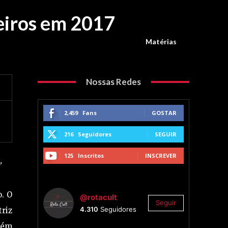
leiros em 2017
Matérias
Nossas Redes
2,459
Fans
GOSTAR
216
Seguidores
SEGUIR
125
Inscritos
INSCREVER
”
. O
@rotacult
Seguir
4.310
Seguidores
triz
Além