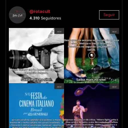
@rotacult
Seguir
4.310
Seguidores