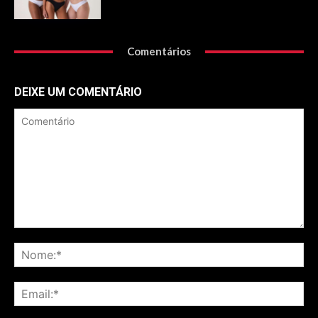
Comentários
DEIXE UM COMENTÁRIO
Comentário
No
Ema