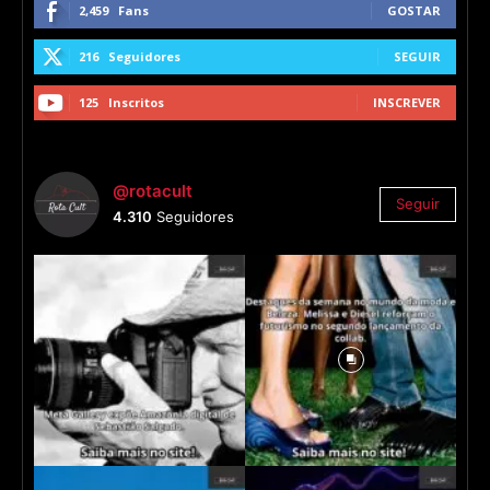
2,459
Fans
GOSTAR
216
Seguidores
SEGUIR
125
Inscritos
INSCREVER
@rotacult
Seguir
4.310
Seguidores