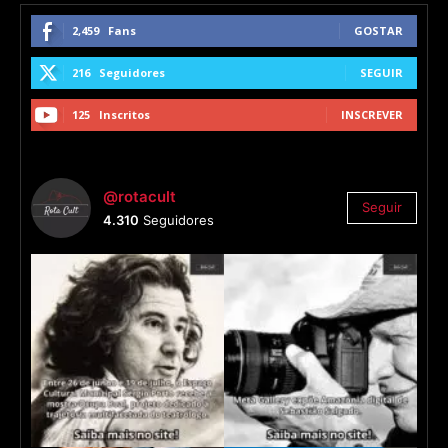
2,459
Fans
GOSTAR
216
Seguidores
SEGUIR
125
Inscritos
INSCREVER
@rotacult
Seguir
4.310
Seguidores