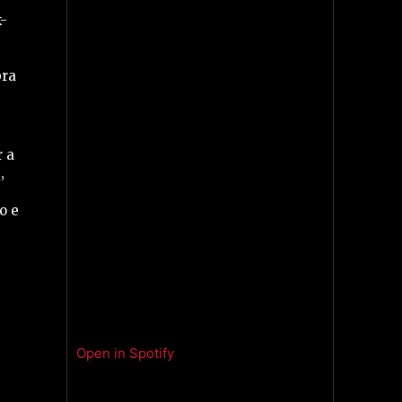
k-
bra
r a
’
o e
Open in Spotify