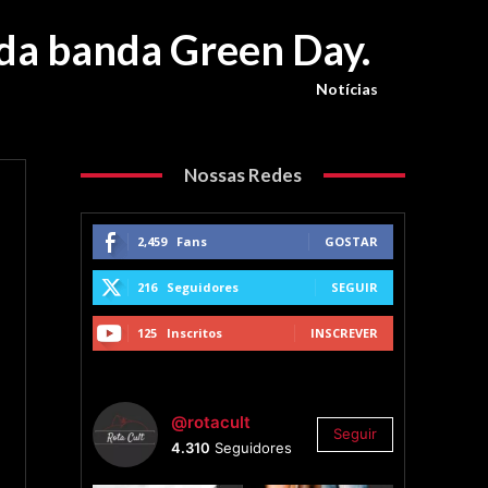
a da banda Green Day.
Notícias
Nossas Redes
2,459
Fans
GOSTAR
216
Seguidores
SEGUIR
125
Inscritos
INSCREVER
@rotacult
Seguir
4.310
Seguidores