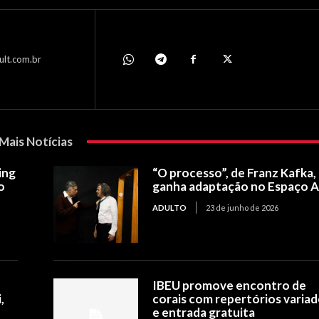
ult.com.br
Mais Notícias
ing
“O processo”, de Franz Kafka,
o
ganha adaptação no Espaço 
ADULTO
23 de junho de 2026
IBEU promove encontro de
,
corais com repertórios varia
e entrada gratuita