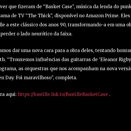
over que fizeram de “Basket Case”, música da lenda do pun
grama de TV “The Thick”, disponível no Amazon Prime. Eles
lle a este clássico dos anos 90, transformando-a em uma o
erder o lado neurótico da faixa.
amos dar uma nova cara para a obra deles, tentando honra
ith. “Trouxemos influências das guitarras de ‘Eleanor Rigby
programa, as orquestras que nos acompanham na nova versã
n Day. Foi maravilhoso”, completa.
ra aqui:
https://bastille.lnk.to/BastilleBasketCase
.