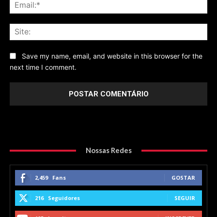
Ema
Sit
Save my name, email, and website in this browser for the
next time I comment.
Nossas Redes
2,459
Fans
GOSTAR
216
Seguidores
SEGUIR