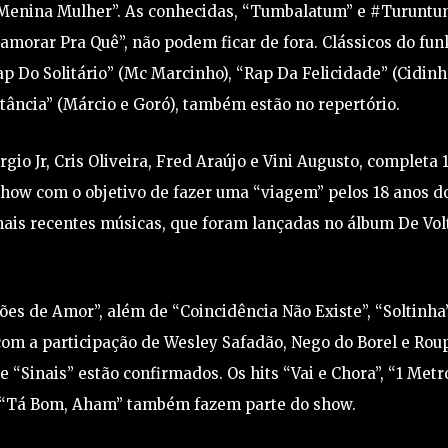
 e “Menina Mulher”. As conhecidas, “Tumbalatum” e #Turuntu
morar Pra Quê”, não podem ficar de fora. Clássicos do fun
 Do Solitário” (Mc Marcinho), “Rap Da Felicidade” (Cidinh
stância” (Márcio e Goró), também estão no repertório.
io Jr, Cris Oliveira, Fred Araújo e Vini Augusto, completa 
ow com o objetivo de fazer uma “viagem” pelos 18 anos d
 mais recentes músicas, que foram lançadas no álbum De Vol
ões de Amor”, além de “Coincidência Não Existe”, “Soltinha
com a participação de Wesley Safadão, Nego do Borel e Rou
 “Sinais” estão confirmados. Os hits “Vai e Chora”, “1 Metr
 e “Tá Bom, Aham” também fazem parte do show.