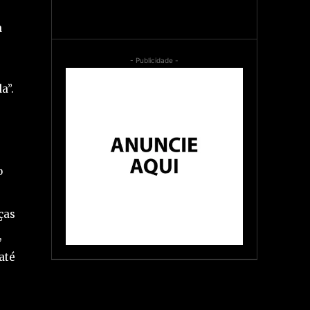
a
- Publicidade -
a”.
o
ças
,
até