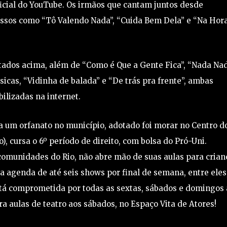
oficial do YouTube. Os irmãos que cantam juntos desde
sos como “Tô Valendo Nada”, “Cuida Bem Dela” e “Na Hor
tados acima, além de “Como é Que a Gente Fica”, “Nada Nad
cas, “Vidinha de balada” e “De trás pra frente”, ambas
bilizadas na internet.
a um orfanato no município, adotado foi morar no Centro d
), cursa o 6º período de direito, com bolsa do Pró-Uni.
omunidades do Rio, não abre mão de suas aulas para crian
uma agenda de até seis shows por final de semana, entre eles
stá comprometida por todas as sextas, sábados e domingos 
a aulas de teatro aos sábados, no Espaço Vita de Atores!