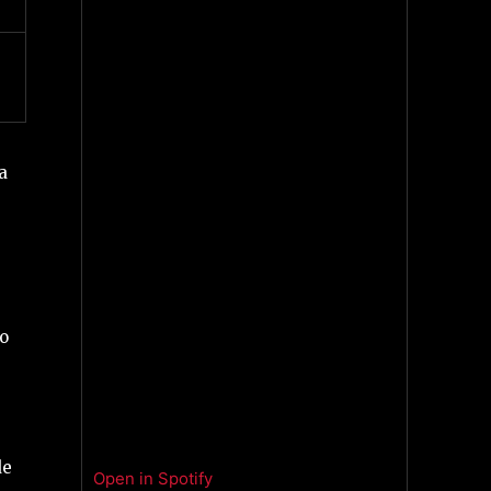
a
o
de
Open in Spotify