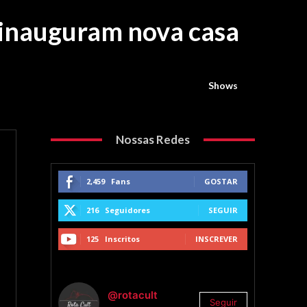
 inauguram nova casa
Shows
Nossas Redes
2,459
Fans
GOSTAR
216
Seguidores
SEGUIR
125
Inscritos
INSCREVER
@rotacult
Seguir