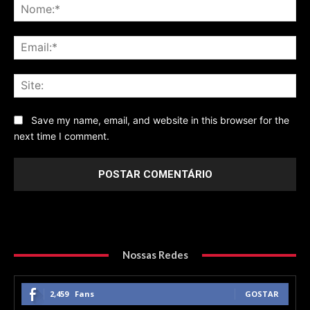
No
Ema
Sit
Save my name, email, and website in this browser for the
next time I comment.
Nossas Redes
2,459
Fans
GOSTAR