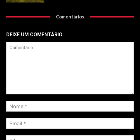
Comentários
DEIXE UM COMENTÁRIO
Comentário
No
Ema
Sit