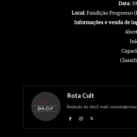
Data:
30
Local:
Fundição Progresso (R
Informações e venda de in
Abert
Iní
Capaci
Classif
Rota Cult
Redação do site E-mail: contato@rotac