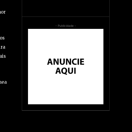
mor
- Publicidade -
pos
ira
ais
nea