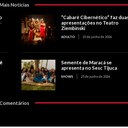
Mais Notícias
o
“Cabaré Cibernético” faz dua
o
apresentações no Teatro
Ziembinski
ADULTO
25 de junho de 2026
nê
Semente de Maracá se
apresenta no Sesc Tijuca
SHOWS
25 de junho de 2026
Comentários