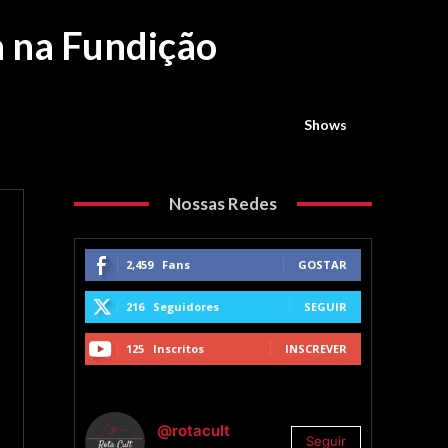
a na Fundição
Shows
Nossas Redes
2,459
Fans
GOSTAR
216
Seguidores
SEGUIR
125
Inscritos
INSCREVER
@rotacult
Seguir