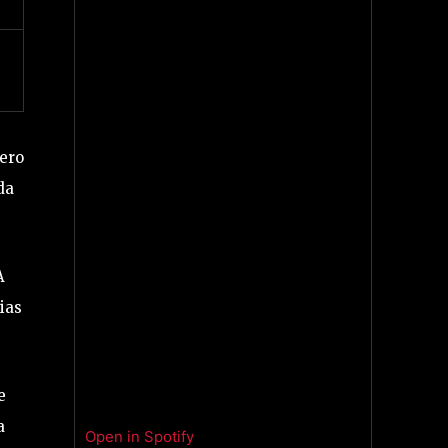
ero
da
A
ias
e
a
Open in Spotify