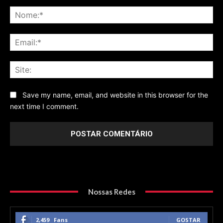
Comentário
No
Ema
Sit
Save my name, email, and website in this browser for the
next time I comment.
Nossas Redes
2,459
Fans
GOSTAR