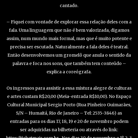
cantado.
– Fiquei com vontade de explorar essa relação deles com a
fala. Uma linguagem que não é bem valorizada, digamos
assim, num mundo mais formal, mas que é muito potente e
precisa ser escutada. Naturalmente a fala deles é teatral.
Então desenvolvemos um gromelô que anula o sentido da
palavra e foca nos sons, que também tem conteúdo –
explica a coreógrafa.
Os ingressos para assistir a essa mistura alegre de culturas
e artes custam R$20,00 (Meia-entrada R$10,00). No Espaço
Cultural Municipal Sergio Porto (Rua Pinheiro Guimarães,
S/N – Humaitá, Rio de Janeiro – Tel: 2535-3846​) as
entradas para os dias 17, 18, 19 e 20 de novembro podem
ser adquiridas na bilheteria ou através do link:
https://ticketmais.com.br . Nos dias 30 de novembro e 1º, 2, 3