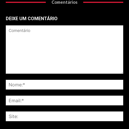
Comentários
DEIXE UM COMENTÁRIO
Comentário
No
Ema
Sit