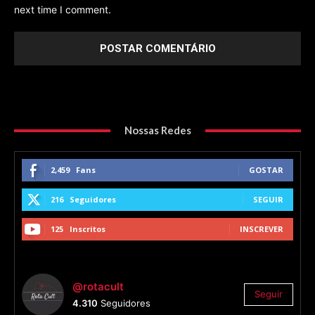
next time I comment.
Nossas Redes
2,459
Fans
GOSTAR
216
Seguidores
SEGUIR
125
Inscritos
INSCREVER
@rotacult
Seguir
4.310
Seguidores