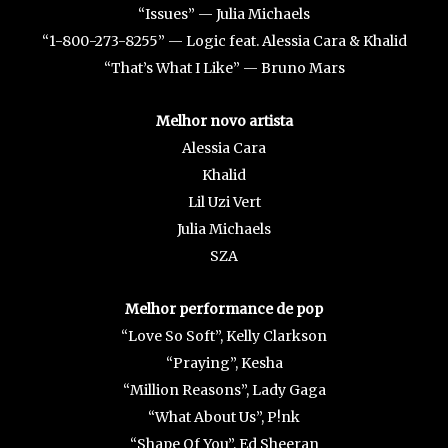
“Issues” — Julia Michaels
“1-800-273-8255” — Logic feat. Alessia Cara & Khalid
“That’s What I Like” — Bruno Mars
Melhor novo artista
Alessia Cara
Khalid
Lil Uzi Vert
Julia Michaels
SZA
Melhor performance de pop
“Love So Soft”, Kelly Clarkson
“Praying”, Kesha
“Million Reasons”, Lady Gaga
“What About Us”, P!nk
“Shape Of You”, Ed Sheeran