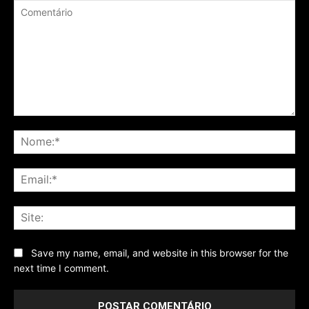
Comentário
No
Ema
Sit
Save my name, email, and website in this browser for the
next time I comment.