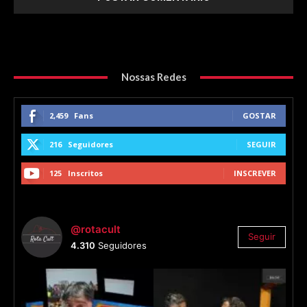
Nossas Redes
2,459
Fans
GOSTAR
216
Seguidores
SEGUIR
125
Inscritos
INSCREVER
@rotacult
Seguir
4.310
Seguidores