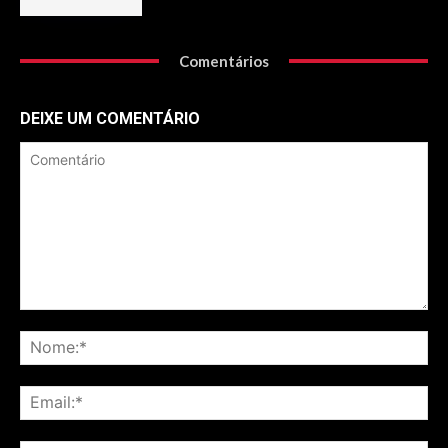
Comentários
DEIXE UM COMENTÁRIO
Comentário
No
Ema