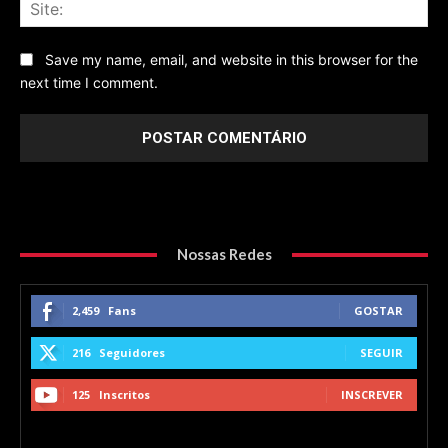
Sit
Save my name, email, and website in this browser for the
next time I comment.
Nossas Redes
2,459
Fans
GOSTAR
216
Seguidores
SEGUIR
125
Inscritos
INSCREVER