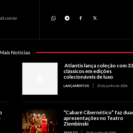
ult.com.br
Mais Notícias
Atlantis lança coleção com 3
clássicos em edições
colecionáveis de luxo
LANÇAMENTOS
25 de junho de 2026
o
“Cabaré Cibernético” faz dua
o
apresentações no Teatro
Ziembinski
ADULTO
25 de junho de 2026