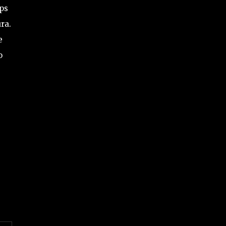
ps
ura.
e
o