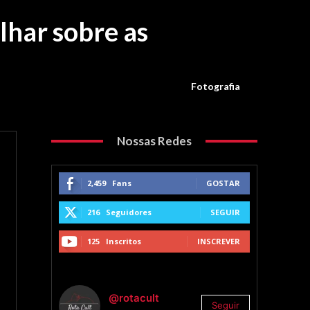
lhar sobre as
Fotografia
Nossas Redes
2,459
Fans
GOSTAR
216
Seguidores
SEGUIR
125
Inscritos
INSCREVER
@rotacult
Seguir