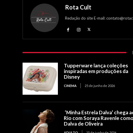
Rota Cult
Redação do site E-mail: contato@rotac
Tupperware lança coleções
inspiradas em produções da
Disney
CINEMA
25 de junho de 2026
‘Minha Estrela Dalva’ chega a
Rio com Soraya Ravenle com
Dalva de Oliveira
ADULTO
25 de junho de 2026