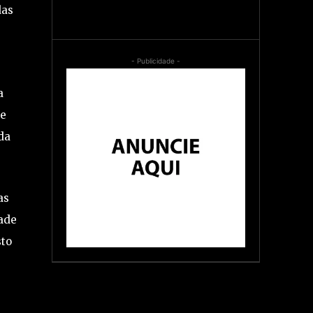
das
- Publicidade -
a
re
da
as
dade
sto