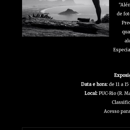
“Alé
de fot
Pre
qua
al
Especi
Exposi
Data e hora:
de 11 a 1
Local:
PUC-Rio (R. Ma
Classifi
Acesso para