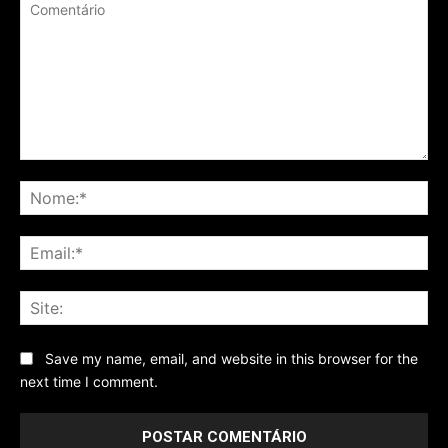
Comentário
No
Ema
Sit
Save my name, email, and website in this browser for the
next time I comment.