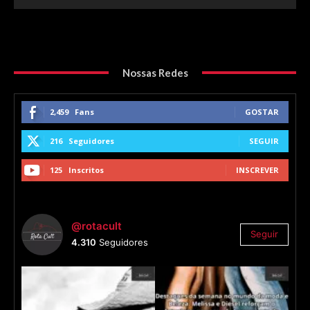
Nossas Redes
2,459
Fans
GOSTAR
216
Seguidores
SEGUIR
125
Inscritos
INSCREVER
@rotacult
Seguir
4.310
Seguidores