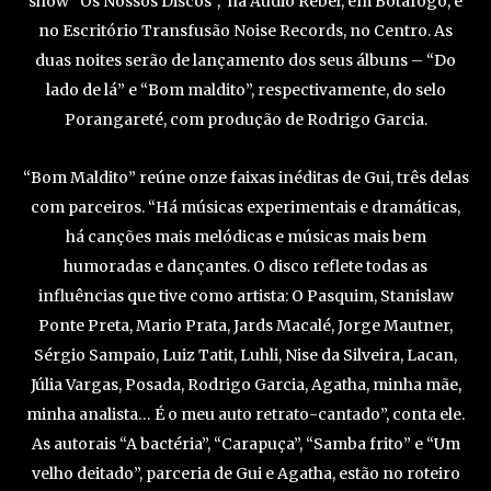
show “Os Nossos Discos”, na Audio Rebel, em Botafogo, e
no Escritório Transfusão Noise Records, no Centro. As
duas noites serão de lançamento dos seus álbuns – “Do
lado de lá” e “Bom maldito”, respectivamente, do selo
Porangareté, com produção de Rodrigo Garcia.
“Bom Maldito” reúne onze faixas inéditas de Gui, três delas
com parceiros. “Há músicas experimentais e dramáticas,
há canções mais melódicas e músicas mais bem
humoradas e dançantes. O disco reflete todas as
influências que tive como artista: O Pasquim, Stanislaw
Ponte Preta, Mario Prata, Jards Macalé, Jorge Mautner,
Sérgio Sampaio, Luiz Tatit, Luhli, Nise da Silveira, Lacan,
Júlia Vargas, Posada, Rodrigo Garcia, Agatha, minha mãe,
minha analista… É o meu auto retrato-cantado”, conta ele.
As autorais “A bactéria”, “Carapuça”, “Samba frito” e “Um
velho deitado”, parceria de Gui e Agatha, estão no roteiro