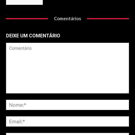
Comentários
DEIXE UM COMENTÁRIO
Comentário
No
Ema