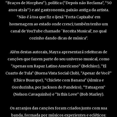
“Braços de Morpheu”), política (“Depois não Reclama”, “50
anos atrás”) e até gastronomia, paixão antiga da artista.
“Não é à toa que fiz o ijexá ‘Torta Capixaba’ em
homenagem ao estado onde cresci; também tenho um
canal de YouTube chamado ´Receita Musical’, no qual
cozinho dando dicas de música”.
Além destas autorais, Mayra apresentará releituras de
canções que fazem parte do seu universo musical, como
“Apenas um Rapaz Latino Americano” (Belchior), “El
Cuarto de Tula” (Buena Vista Social Club), “Apesar de Você”
(Chico Buarque), “Chiclete com Banana” (Almira e
Gordurinha, por Jackson do Pandeiro), “Tatuagem”
(Nelson Cavaquinho) e “Is this Love” (Bob Marley).
Os arranjos das canções foram criados junto com sua
banda, formada por músicos experientes e ecléticos: