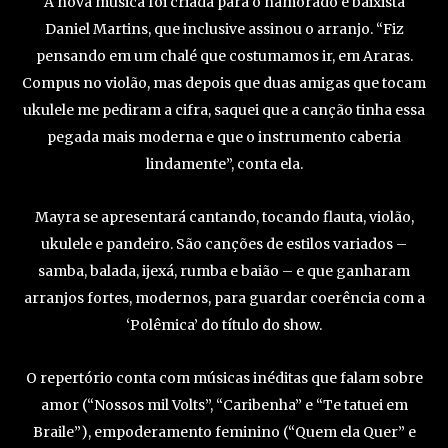
A nova música foi criada para o namorado e baixista
Daniel Martins, que inclusive assinou o arranjo. “Fiz
pensando em um chalé que costumamos ir, em Araras.
Compus no violão, mas depois que duas amigas que tocam
ukulele me pediram a cifra, saquei que a canção tinha essa
pegada mais moderna e que o instrumento caberia
lindamente”, conta ela.
Mayra se apresentará cantando, tocando flauta, violão,
ukulele e pandeiro. São canções de estilos variados –
samba, balada, ijexá, rumba e baião – e que ganharam
arranjos fortes, modernos, para guardar coerência com a
‘Polêmica’ do título do show.
O repertório conta com músicas inéditas que falam sobre
amor (“Nossos mil Volts”, “Caribenha” e “Te tatuei em
Braile”), empoderamento feminino (“Quem ela Quer” e