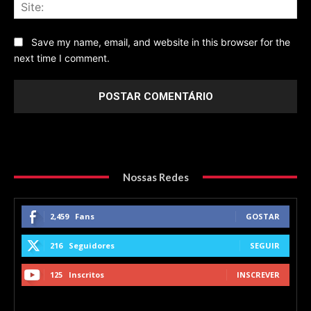
Sit
Save my name, email, and website in this browser for the
next time I comment.
Nossas Redes
2,459
Fans
GOSTAR
216
Seguidores
SEGUIR
125
Inscritos
INSCREVER