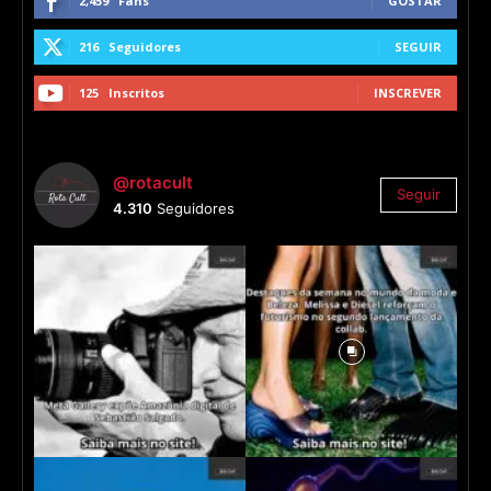
2,459
Fans
GOSTAR
216
Seguidores
SEGUIR
125
Inscritos
INSCREVER
@rotacult
Seguir
4.310
Seguidores