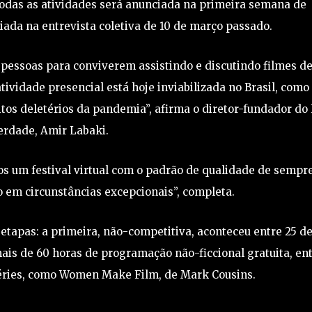
todas as atividades será anunciada na primeira semana de
ciada na entrevista coletiva de 10 de março passado.
 pessoas para conviverem assistindo e discutindo filmes d
atividade presencial está hoje inviabilizada no Brasil, com
tos deletérios da pandemia”, afirma o diretor-fundador do
erdade, Amir Labaki.
s um festival virtual com o padrão de qualidade de sempre
 em circunstâncias excepcionais”, completa.
s etapas: a primeira, não-competitiva, aconteceu entre 25 d
mais de 60 horas de programação não-ficcional gratuita, en
 séries, como Women Make Film, de Mark Cousins.