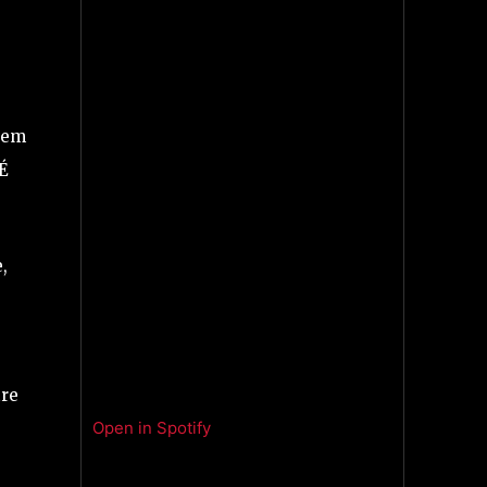
e
o em
 É
,
e
tre
Open in Spotify