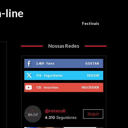
-line
Festivais
Nossas Redes
2,459
Fans
GOSTAR
216
Seguidores
SEGUIR
125
Inscritos
INSCREVER
@rotacult
Seguir
4.310
Seguidores