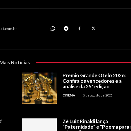
ult.com.br
Mais Notícias
Prêmio Grande Otelo 2026:
Confira os vencedores e a
análise da 25ª edição
CINEMA
5 de agosto de 2026
a’
Zé Luiz Rinaldi lança
“Paternidade” e “Poema para 