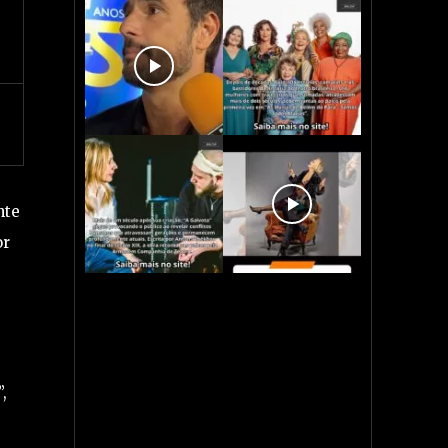
nte
or
,