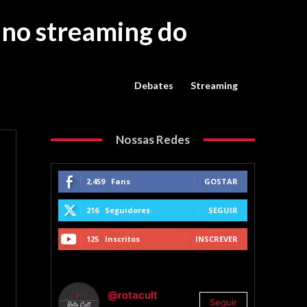
 no streaming do
Debates
Streaming
Nossas Redes
2,459
Fans
GOSTAR
216
Seguidores
SEGUIR
125
Inscritos
INSCREVER
@rotacult
Seguir