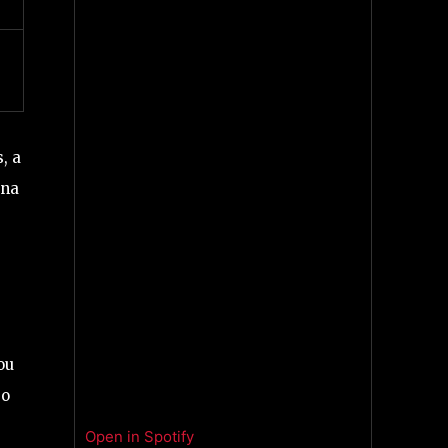
, a
ena
ou
 o
Open in Spotify