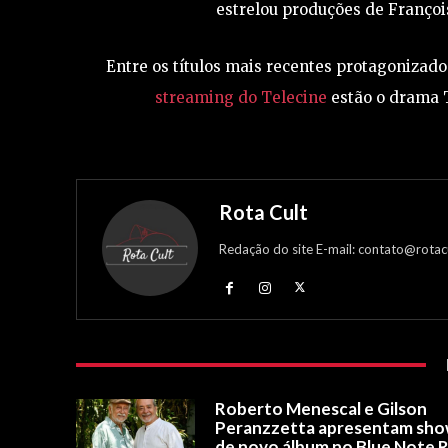
estrelou produções de François
Entre os títulos mais recentes protagonizad
streaming do Telecine
estão o drama
Rota Cult
Redação do site E-mail: contato@rotac
Roberto Menescal e Gilson
Peranzzetta apresentam sh
de novo álbum no Blue Note R