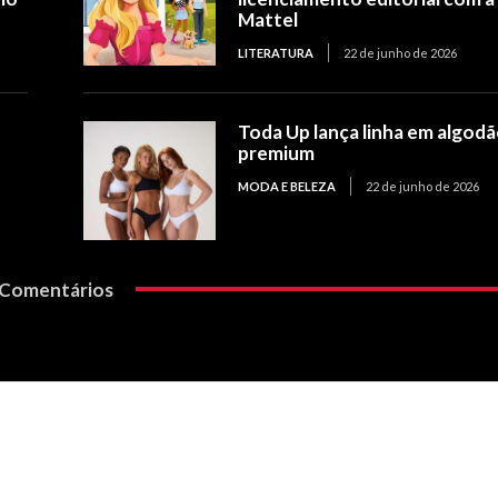
Mattel
LITERATURA
22 de junho de 2026
Toda Up lança linha em algod
premium
MODA E BELEZA
22 de junho de 2026
Comentários